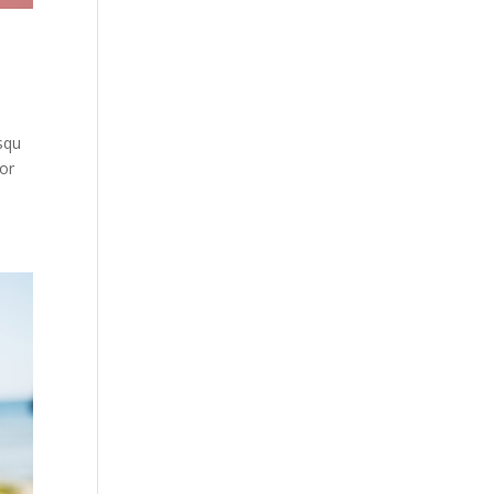
osqu
por